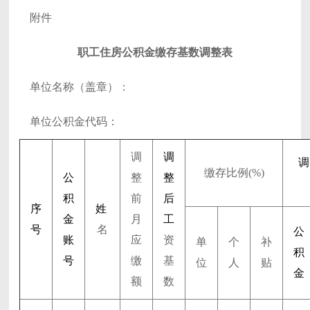
附件
职工住房公积金缴存基数调整表
单位名称（盖章）：
单位公积金代码：
调
调
调
缴存比例(%)
公
整
整
积
前
后
序
姓
金
月
工
号
名
公
账
应
资
单
个
补
积
号
缴
基
位
人
贴
金
额
数